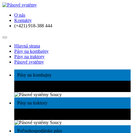
O nás
Kontakty
(+421) 918-388 444
Hlavná strana
Pásy na kombajny
Pásy na traktory
Pásové systémy
Pásy na kombajny
Maximalizujte svoj výnos
Pásy na traktory
Šetrné a přitom výkonné
Poľnohospodárske pásy