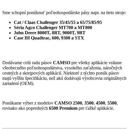
Sme schopní ponúknuť poľnohospodárske pásy napr. na tieto stroje:
Cat / Claas Challenger 35/45/55 a 65/75/85/95
Séria Agco Challenger MT700 a MT800
John Deere 8000T, 8RT, 9000T, 9RT
Case IH Quadtrac, 600, 9300 a STX
Dodávame celú radu pásov
CAMSO
pre všetky aplikácie vrátane
všeobecného poľnohospodárstva, vysokého zaťaženia, náročných
cestných a skrejpových aplikácií. Niektoré z týchto ponúk pásov
majú vyššiu špecifikáciu, než akú dodávajú výrobcovia originálnych
zariadení (OEM).
Ponúkame výber z modelov
CAMSO 2500
,
3500
,
4500
,
5500
,
rovnako ako popredných
6500 Premium
pre ťažké aplikácie.